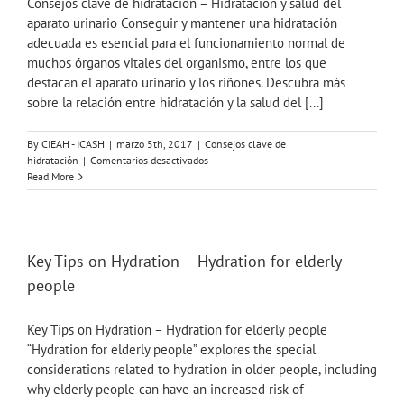
Consejos clave de hidratación – Hidratación y salud del
aparato urinario Conseguir y mantener una hidratación
adecuada es esencial para el funcionamiento normal de
muchos órganos vitales del organismo, entre los que
destacan el aparato urinario y los riñones. Descubra más
sobre la relación entre hidratación y la salud del [...]
By
CIEAH - ICASH
|
marzo 5th, 2017
|
Consejos clave de
en
hidratación
|
Comentarios desactivados
Consejos
Read More
clave
de
hidratación
–
Hidratación
Key Tips on Hydration – Hydration for elderly
y
people
salud
del
aparato
Key Tips on Hydration – Hydration for elderly people
urinario
“Hydration for elderly people” explores the special
considerations related to hydration in older people, including
why elderly people can have an increased risk of