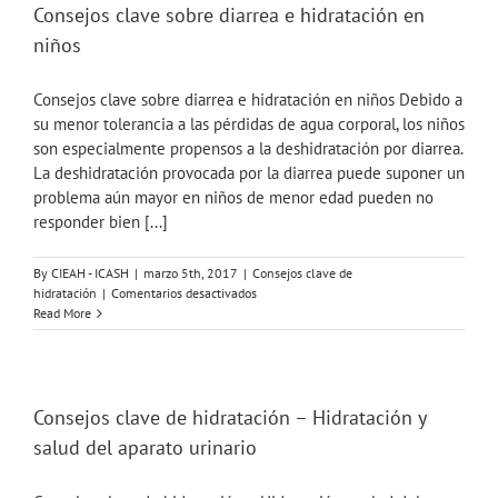
Skip
Consejos clave sobre diarrea e hidratación en
to
niños
content
Consejos clave sobre diarrea e hidratación en niños Debido a
su menor tolerancia a las pérdidas de agua corporal, los niños
son especialmente propensos a la deshidratación por diarrea.
La deshidratación provocada por la diarrea puede suponer un
problema aún mayor en niños de menor edad pueden no
responder bien [...]
By
CIEAH - ICASH
|
marzo 5th, 2017
|
Consejos clave de
en
hidratación
|
Comentarios desactivados
Consejos
Read More
clave
sobre
diarrea
e
hidratación
Consejos clave de hidratación – Hidratación y
en
salud del aparato urinario
niños