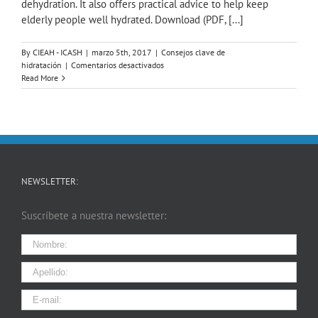
dehydration. It also offers practical advice to help keep
elderly people well hydrated. Download (PDF, [...]
By
CIEAH - ICASH
|
marzo 5th, 2017
|
Consejos clave de
en
hidratación
|
Comentarios desactivados
Key
Read More
Tips
on
Hydration
–
Hydration
for
elderly
people
NEWSLETTER:
Suscríbete a nuestra newsletter:
I agree terms and conditions.*