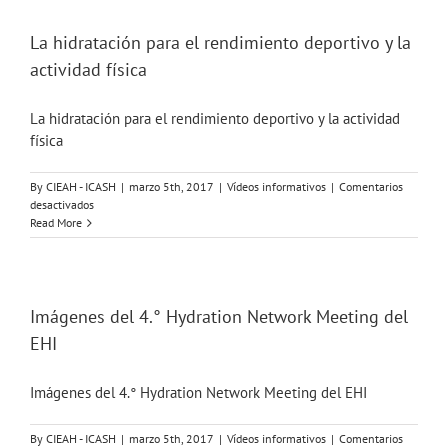
sobre
la
hidratación
La hidratación para el rendimiento deportivo y la
actividad física
La hidratación para el rendimiento deportivo y la actividad
física
By
CIEAH - ICASH
|
marzo 5th, 2017
|
Vídeos informativos
|
Comentarios
en
desactivados
La
Read More
hidratación
para
el
rendimiento
deportivo
Imágenes del 4.° Hydration Network Meeting del
y
EHI
la
actividad
física
Imágenes del 4.° Hydration Network Meeting del EHI
By
CIEAH - ICASH
|
marzo 5th, 2017
|
Vídeos informativos
|
Comentarios