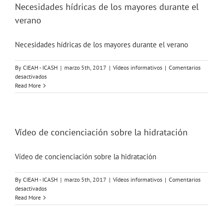
Necesidades hídricas de los mayores durante el
verano
Necesidades hídricas de los mayores durante el verano
By
CIEAH - ICASH
|
marzo 5th, 2017
|
Vídeos informativos
|
Comentarios
en
desactivados
Necesidades
Read More
hídricas
de
los
mayores
durante
Vídeo de concienciación sobre la hidratación
el
verano
Vídeo de concienciación sobre la hidratación
By
CIEAH - ICASH
|
marzo 5th, 2017
|
Vídeos informativos
|
Comentarios
en
desactivados
Vídeo
Read More
de
concienciación