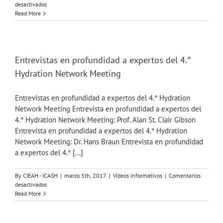
en
desactivados
Imágenes
Read More
del
4.°
Hydration
Network
Meeting
Entrevistas en profundidad a expertos del 4.°
del
Hydration Network Meeting
EHI
Entrevistas en profundidad a expertos del 4.° Hydration
Network Meeting Entrevista en profundidad a expertos del
4.° Hydration Network Meeting: Prof. Alan St. Clair Gibson
Entrevista en profundidad a expertos del 4.° Hydration
Network Meeting: Dr. Hans Braun Entrevista en profundidad
a expertos del 4.° [...]
By
CIEAH - ICASH
|
marzo 5th, 2017
|
Vídeos informativos
|
Comentarios
en
desactivados
Entrevistas
Read More
en
profundidad
a