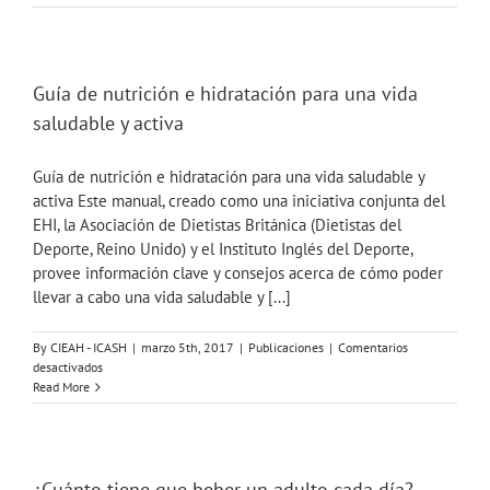
a
expertos
del
4.°
Hydration
Guía de nutrición e hidratación para una vida
Network
saludable y activa
Meeting.
Guía de nutrición e hidratación para una vida saludable y
activa Este manual, creado como una iniciativa conjunta del
EHI, la Asociación de Dietistas Británica (Dietistas del
Deporte, Reino Unido) y el Instituto Inglés del Deporte,
provee información clave y consejos acerca de cómo poder
llevar a cabo una vida saludable y [...]
By
CIEAH - ICASH
|
marzo 5th, 2017
|
Publicaciones
|
Comentarios
en
desactivados
Guía
Read More
de
nutrición
e
hidratación
para
¿Cuánto tiene que beber un adulto cada día?