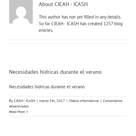
Skip
About
CIEAH - ICASH
to
content
This author has not yet filled in any details.
So far CIEAH - ICASH has created 1257 blog
entries.
Necesidades hídricas durante el verano
Necesidades hídricas durante el verano
By
CIEAH - ICASH
|
marzo 5th, 2017
|
Vídeos informativos
|
Comentarios
en
desactivados
Necesidades
Read More
hídricas
durante
el
verano