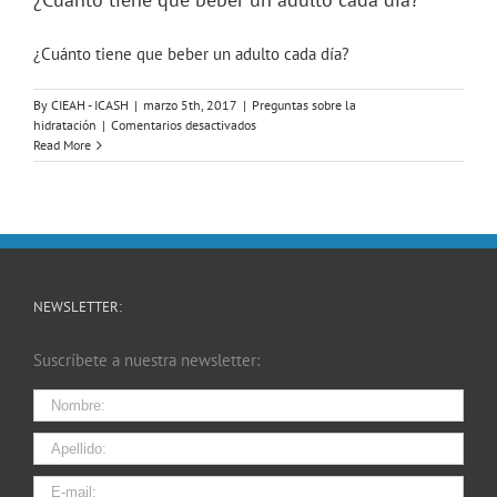
una
vida
¿Cuánto tiene que beber un adulto cada día?
saludable
y
activa
By
CIEAH - ICASH
|
marzo 5th, 2017
|
Preguntas sobre la
en
hidratación
|
Comentarios desactivados
¿Cuánto
Read More
tiene
que
beber
un
adulto
cada
día?
NEWSLETTER:
Suscríbete a nuestra newsletter: