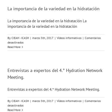
expertos
del
La importancia de la variedad en la hidratación
4.°
Hydration
La importancia de la variedad en la hidratación La
Network
Meeting
importancia de la variedad en la hidratación
By
CIEAH - ICASH
|
marzo 5th, 2017
|
Vídeos informativos
|
Comentarios
en
desactivados
La
Read More
importancia
de
la
variedad
en
Entrevistas a expertos del 4.° Hydration Network
la
Meeting.
hidratación
Entrevistas a expertos del 4.° Hydration Network Meeting.
By
CIEAH - ICASH
|
marzo 5th, 2017
|
Vídeos informativos
|
Comentarios
en
desactivados
Entrevistas
Read More