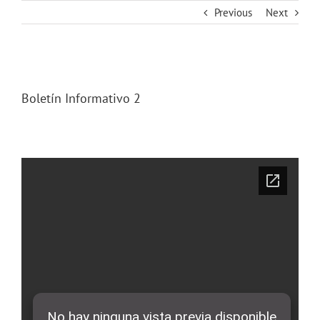
Skip
Previous
Next
to
content
View
Larger
Boletín Informativo 2
Image