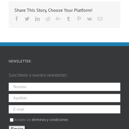
Share This Story, Choose Your Platform!
Facebook
Twitter
LinkedIn
Reddit
Google+
Tumblr
Pinterest
Vk
Email
NEWSLETTER:
Suscríbete a nuestra newsletter:
I agree terms and conditions.*
Acepto los
términos y condiciones