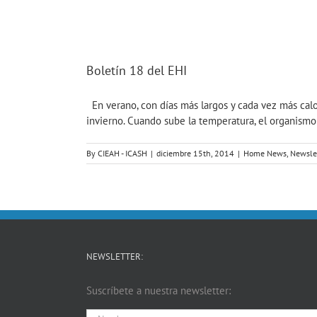
Boletín 18 del EHI
En verano, con días más largos y cada vez más calo
invierno. Cuando sube la temperatura, el organismo n
By
CIEAH - ICASH
|
diciembre 15th, 2014
|
Home News
,
Newsle
NEWSLETTER:
Suscríbete a nuestra newsletter: