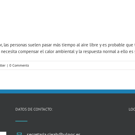
r, las personas suelen pasar más tiempo al aire libre y es probable qu
ecesita compensar el calor ambiental y la respuesta normal a ello es sud
tter
|
0 Comments
DATOS DE CONTACTO:
LOC
secretaria.cieah@ulpgc.es