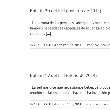
Skip
to
Boletín 20 del EHI (invierno de 2014)
content
La mayoría de las personas sabe que las mujeres tie
también necesidades especiales de agua? La edición
concretas [...]
By
CIEAH - ICASH
|
diciembre 15th, 2014
|
Home News
,
Newsle
Boletín 19 del EHI (otoño de 2014)
La sed nos dice que necesitamos beber, pero pode
reunión social en la que rechazar dicha invitación p
By
CIEAH - ICASH
|
diciembre 15th, 2014
|
Home News
,
Newsle