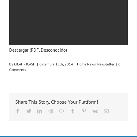
Descargar (PDF, Desconocido)
By
CIEAH - ICASH
|
diciembre 15th, 2014
|
Home News
,
Newsletter
|
0
Comments
Share This Story, Choose Your Platform!
Facebook
Twitter
LinkedIn
Reddit
Google+
Tumblr
Pinterest
Vk
Email