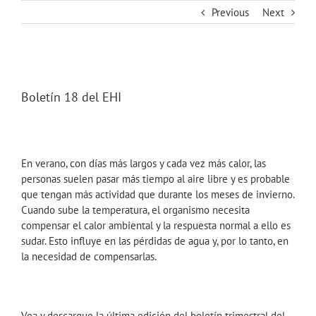
Skip
Previous
Next
to
content
View
Larger
Boletín 18 del EHI
Image
En verano, con días más largos y cada vez más calor, las
personas suelen pasar más tiempo al aire libre y es probable
que tengan más actividad que durante los meses de invierno.
Cuando sube la temperatura, el organismo necesita
compensar el calor ambiental y la respuesta normal a ello es
sudar. Esto influye en las pérdidas de agua y, por lo tanto, en
la necesidad de compensarlas.
Vea y descargue la última edición del boletín trimestral del